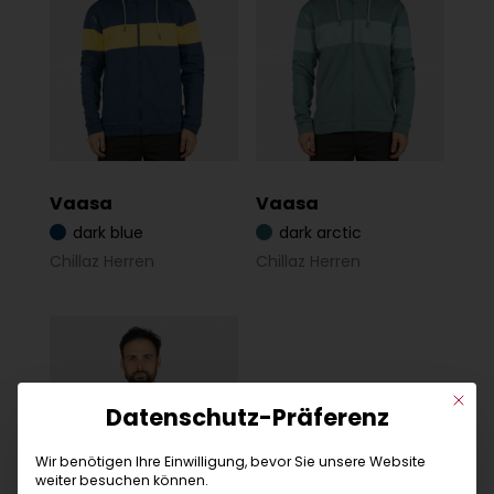
Vaasa
Vaasa
dark blue
dark arctic
Chillaz Herren
Chillaz Herren
Mit di
Datenschutz-Präferenz
Wir benötigen Ihre Einwilligung, bevor Sie unsere Website
weiter besuchen können.