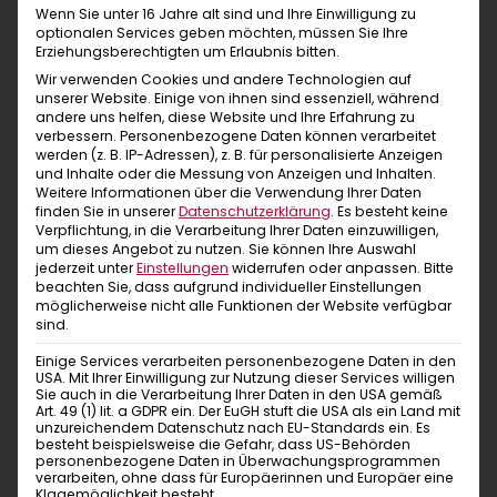
Wenn Sie unter 16 Jahre alt sind und Ihre Einwilligung zu
optionalen Services geben möchten, müssen Sie Ihre
Erziehungsberechtigten um Erlaubnis bitten.
Wir verwenden Cookies und andere Technologien auf
unserer Website. Einige von ihnen sind essenziell, während
Vaasa
andere uns helfen, diese Website und Ihre Erfahrung zu
verbessern.
Personenbezogene Daten können verarbeitet
wine
werden (z. B. IP-Adressen), z. B. für personalisierte Anzeigen
Chillaz Herren
und Inhalte oder die Messung von Anzeigen und Inhalten.
Weitere Informationen über die Verwendung Ihrer Daten
finden Sie in unserer
Datenschutzerklärung
.
Es besteht keine
Verpflichtung, in die Verarbeitung Ihrer Daten einzuwilligen,
um dieses Angebot zu nutzen.
Sie können Ihre Auswahl
jederzeit unter
Einstellungen
widerrufen oder anpassen.
Bitte
beachten Sie, dass aufgrund individueller Einstellungen
möglicherweise nicht alle Funktionen der Website verfügbar
Ob als zusätzliche Schicht am Fels, beim Wandern
sind.
oder abends unterwegs mit Freunden, unsere
Einige Services verarbeiten personenbezogene Daten in den
Herren Jacken fühlen sich in den
USA. Mit Ihrer Einwilligung zur Nutzung dieser Services willigen
Sie auch in die Verarbeitung Ihrer Daten in den USA gemäß
unterschiedlichsten Situationen zuhause. Von
Art. 49 (1) lit. a GDPR ein. Der EuGH stuft die USA als ein Land mit
unzureichendem Datenschutz nach EU-Standards ein. Es
schlichten Modellen bis hin zu auffälligen Designs
besteht beispielsweise die Gefahr, dass US-Behörden
personenbezogene Daten in Überwachungsprogrammen
bietet die Kollektion verschiedene Schnitte, Farben
verarbeiten, ohne dass für Europäerinnen und Europäer eine
Klagemöglichkeit besteht.