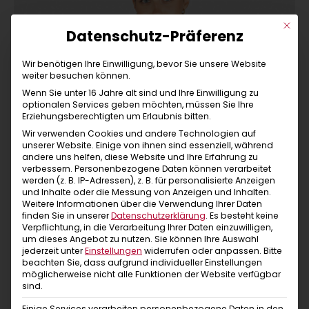
Mit di
Datenschutz-Präferenz
Wir benötigen Ihre Einwilligung, bevor Sie unsere Website
weiter besuchen können.
Wenn Sie unter 16 Jahre alt sind und Ihre Einwilligung zu
optionalen Services geben möchten, müssen Sie Ihre
Erziehungsberechtigten um Erlaubnis bitten.
Wir verwenden Cookies und andere Technologien auf
unserer Website. Einige von ihnen sind essenziell, während
andere uns helfen, diese Website und Ihre Erfahrung zu
verbessern.
Personenbezogene Daten können verarbeitet
werden (z. B. IP-Adressen), z. B. für personalisierte Anzeigen
und Inhalte oder die Messung von Anzeigen und Inhalten.
Weitere Informationen über die Verwendung Ihrer Daten
finden Sie in unserer
Datenschutzerklärung
.
Es besteht keine
Verpflichtung, in die Verarbeitung Ihrer Daten einzuwilligen,
um dieses Angebot zu nutzen.
Sie können Ihre Auswahl
jederzeit unter
Einstellungen
widerrufen oder anpassen.
Bitte
beachten Sie, dass aufgrund individueller Einstellungen
möglicherweise nicht alle Funktionen der Website verfügbar
sind.
Einige Services verarbeiten personenbezogene Daten in den