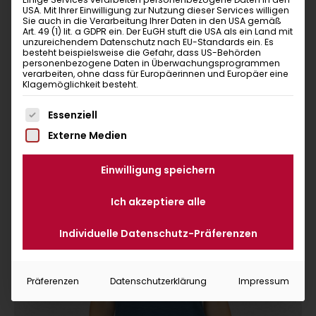
Alassio Zickzack
USA. Mit Ihrer Einwilligung zur Nutzung dieser Services willigen
Sie auch in die Verarbeitung Ihrer Daten in den USA gemäß
dusty rose
Art. 49 (1) lit. a GDPR ein. Der EuGH stuft die USA als ein Land mit
Top
unzureichendem Datenschutz nach EU-Standards ein. Es
besteht beispielsweise die Gefahr, dass US-Behörden
personenbezogene Daten in Überwachungsprogrammen
verarbeiten, ohne dass für Europäerinnen und Europäer eine
Klagemöglichkeit besteht.
Es folgt eine Liste der Service-Gruppen, für die eine Ein
Essenziell
Externe Medien
Einwilligung speichern
Ich akzeptiere alle
Individuelle Datenschutz-Präferenzen
Präferenzen
Datenschutzerklärung
Impressum