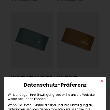
Heartbeat To Climb
Mountain
Mit di
arctic
ochre
Datenschutz-Präferenz
Chillaz Zubehör
Chillaz Zubehör
Wir benötigen Ihre Einwilligung, bevor Sie unsere Website
weiter besuchen können.
Wenn Sie unter 16 Jahre alt sind und Ihre Einwilligung zu
optionalen Services geben möchten, müssen Sie Ihre