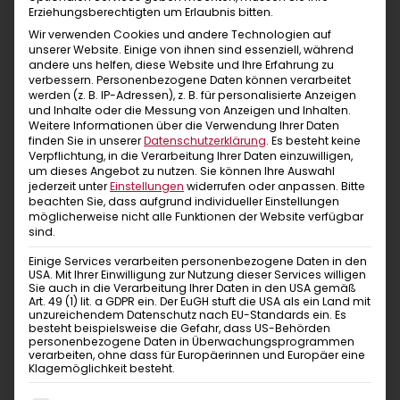
Erziehungsberechtigten um Erlaubnis bitten.
Wir verwenden Cookies und andere Technologien auf
unserer Website. Einige von ihnen sind essenziell, während
andere uns helfen, diese Website und Ihre Erfahrung zu
verbessern.
Personenbezogene Daten können verarbeitet
werden (z. B. IP-Adressen), z. B. für personalisierte Anzeigen
und Inhalte oder die Messung von Anzeigen und Inhalten.
Weitere Informationen über die Verwendung Ihrer Daten
finden Sie in unserer
Datenschutzerklärung
.
Es besteht keine
Verpflichtung, in die Verarbeitung Ihrer Daten einzuwilligen,
um dieses Angebot zu nutzen.
Sie können Ihre Auswahl
jederzeit unter
Einstellungen
widerrufen oder anpassen.
Bitte
beachten Sie, dass aufgrund individueller Einstellungen
Mountain
möglicherweise nicht alle Funktionen der Website verfügbar
sind.
dark sand
Chillaz Zubehör
Einige Services verarbeiten personenbezogene Daten in den
USA. Mit Ihrer Einwilligung zur Nutzung dieser Services willigen
Sie auch in die Verarbeitung Ihrer Daten in den USA gemäß
Art. 49 (1) lit. a GDPR ein. Der EuGH stuft die USA als ein Land mit
unzureichendem Datenschutz nach EU-Standards ein. Es
besteht beispielsweise die Gefahr, dass US-Behörden
personenbezogene Daten in Überwachungsprogrammen
verarbeiten, ohne dass für Europäerinnen und Europäer eine
Klagemöglichkeit besteht.
Zubehör von Chillaz
Unsere Zubehörkollektion bringt den typischen