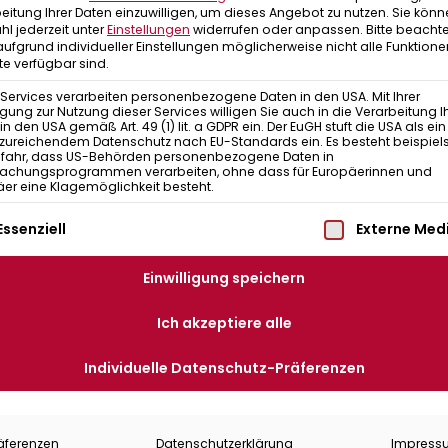
eitung Ihrer Daten einzuwilligen, um dieses Angebot zu nutzen.
Sie könn
l jederzeit unter
Einstellungen
widerrufen oder anpassen.
Bitte beachte
ufgrund individueller Einstellungen möglicherweise nicht alle Funktione
e verfügbar sind.
 Services verarbeiten personenbezogene Daten in den USA. Mit Ihrer
ligung zur Nutzung dieser Services willigen Sie auch in die Verarbeitung I
in den USA gemäß Art. 49 (1) lit. a GDPR ein. Der EuGH stuft die USA als ei
zureichendem Datenschutz nach EU-Standards ein. Es besteht beispiel
efahr, dass US-Behörden personenbezogene Daten in
achungsprogrammen verarbeiten, ohne dass für Europäerinnen und
er eine Klagemöglichkeit besteht.
Stefan Fürst
lgt eine Liste der Service-Gruppen, für die eine Einwilligung 
Essenziell
Externe Med
Klettern, Bouldern
Im Team seit 2013
Einwilligung speichern
Ich akzeptiere alle
Individuelle Datenschutz-Präferenzen
äferenzen
Datenschutzerklärung
Impress