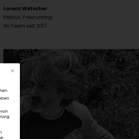
Lorenz Wetscher
Pakour, Freerunning
Im Team seit 2017
Mit diesem Button wird der Dialog geschlossen. Seine Funktionalität
nnen.
geben
 von
hrung
n
ie