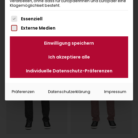
verarbeiten, ohne dass für Europäerinnen und Europäer eine
Klagemöglichkeit besteht.
Es folgt eine Liste der Service-Gruppen, für die eine Ein
Essenziell
Externe Medien
Banff 2.0
Banff 2.0
dark arctic
dark arctic
Einwilligung speichern
Herren
Hosen kurz
Herren
Hosen 3/4
Ich akzeptiere alle
Individuelle Datenschutz-Präferenzen
Präferenzen
Datenschutzerklärung
Impressum