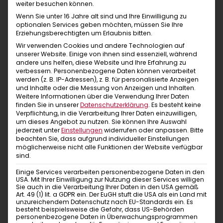
Marketingtrommel zu rühren! Das bedeutet für uns
weiter besuchen können.
gelebte Nachhaltigkeit.
Wenn Sie unter 16 Jahre alt sind und Ihre Einwilligung zu
optionalen Services geben möchten, müssen Sie Ihre
Also nichts wie ab in die Berge. Reinschlüpfen,
Erziehungsberechtigten um Erlaubnis bitten.
wohlfühlen – einfach Chillaz!
Wir verwenden Cookies und andere Technologien auf
unserer Website. Einige von ihnen sind essenziell, während
andere uns helfen, diese Website und Ihre Erfahrung zu
verbessern.
Personenbezogene Daten können verarbeitet
werden (z. B. IP-Adressen), z. B. für personalisierte Anzeigen
und Inhalte oder die Messung von Anzeigen und Inhalten.
Weitere Informationen über die Verwendung Ihrer Daten
Ähnliche Produkte
finden Sie in unserer
Datenschutzerklärung
.
Es besteht keine
Verpflichtung, in die Verarbeitung Ihrer Daten einzuwilligen,
Das könnte dir auch gefallen
um dieses Angebot zu nutzen.
Sie können Ihre Auswahl
jederzeit unter
Einstellungen
widerrufen oder anpassen.
Bitte
beachten Sie, dass aufgrund individueller Einstellungen
möglicherweise nicht alle Funktionen der Website verfügbar
sind.
Einige Services verarbeiten personenbezogene Daten in den
USA. Mit Ihrer Einwilligung zur Nutzung dieser Services willigen
Sie auch in die Verarbeitung Ihrer Daten in den USA gemäß
Art. 49 (1) lit. a GDPR ein. Der EuGH stuft die USA als ein Land mit
unzureichendem Datenschutz nach EU-Standards ein. Es
besteht beispielsweise die Gefahr, dass US-Behörden
personenbezogene Daten in Überwachungsprogrammen