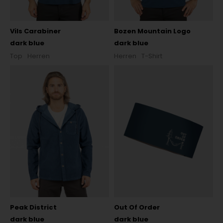
Vils Carabiner
Bozen Mountain Logo
dark blue
dark blue
Top
Herren
Herren
T-Shirt
Peak District
Out Of Order
dark blue
dark blue