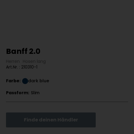
Banff 2.0
Herren
Hosen lang
Art.Nr. : 210310-1
Farbe:
dark blue
Passform:
Slim
Finde deinen Händler