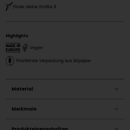
Finde deine Größe
Highlights
Vegan
Plastikfreie Verpackung aus Altpapier
Material
83%
Baumwolle
Merkmale
15%
Polyamid
2%
Elasthan
Elastischer Rippbund
Produkteigenschaften