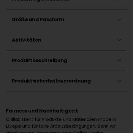
Kordelzug an Sauminnenseite
2 Einschubtaschen
Zwickeleinsatz im Schritt für perfekte
Hautfreundlich
Größe und Passform
Bewegungsfreiheit
Atmungsaktiv
Ergonomischer Schnitt am Po
Speziell geeignet für schlanke Kletterer
Aktivitäten
Knopfleiste mit YKK Reißverschluss
Klettern
Produktbeschreibung
Bouldern
Wandern
Lifestyle
Produktsicherheitsverordnung
Fairness und Nachhaltigkeit
Chillaz steht für Produkte und Materialien made in
Europe und für faire Arbeitsbedingungen, denn wir
arbeiten und leben nach dem Chillaz Codex.