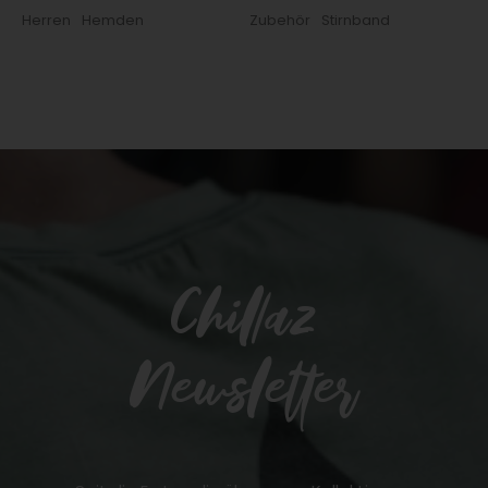
Herren
Hemden
Zubehör
Stirnband
Chillaz
Newsletter